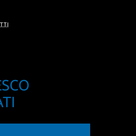
TTI
ESCO
TI