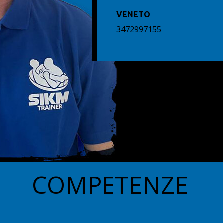
VENETO
3472997155
COMPETENZE