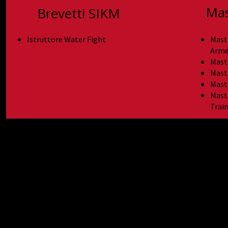
Mas
Brevetti SIKM
Istruttore Water Fight
Mast
Arme
Mast
Mast
Mast
Mast
Trai